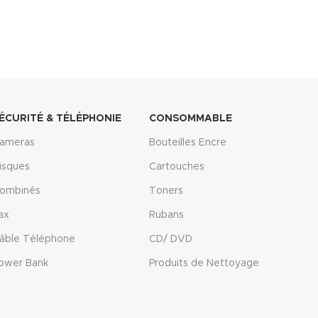
ÉCURITÉ & TÉLÉPHONIE
CONSOMMABLE
ameras
Bouteilles Encre
isques
Cartouches
ombinés
Toners
ax
Rubans
âble Téléphone
CD/ DVD
ower Bank
Produits de Nettoyage