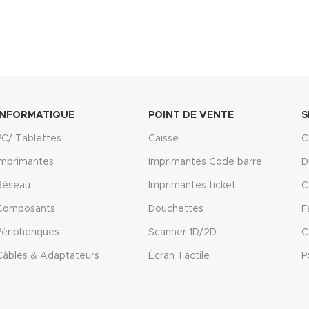
INFORMATIQUE
POINT DE VENTE
S
PC/ Tablettes
Caisse
C
Imprimantes
Imprimantes Code barre
D
Réseau
Imprimantes ticket
C
Composants
Douchettes
F
Péripheriques
Scanner 1D/2D
C
Câbles & Adaptateurs
Écran Tactile
P