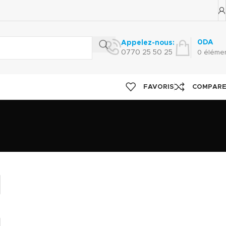
0
DA
Appelez-nous:
0770 25 50 25
0
éléme
FAVORIS
COMPAR