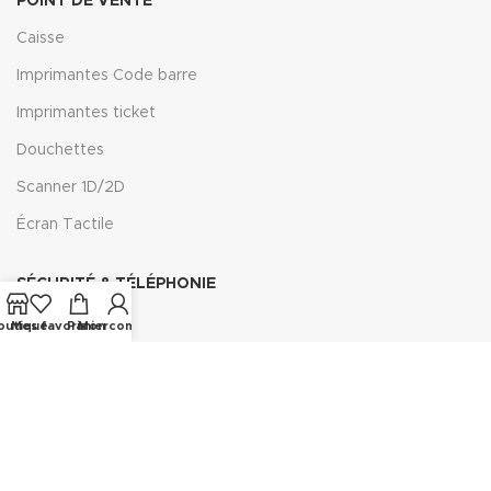
POINT DE VENTE
Caisse
Imprimantes Code barre
Imprimantes ticket
Douchettes
Scanner 1D/2D
Écran Tactile
SÉCURITÉ & TÉLÉPHONIE
Cameras
outique
Mes favoris
Panier
Mon compte
Disques
Combinés
Fax
Câble Téléphone