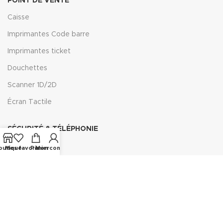
POINT DE VENTE
Caisse
Imprimantes Code barre
Imprimantes ticket
Douchettes
Scanner 1D/2D
Écran Tactile
SÉCURITÉ & TÉLÉPHONIE
Cameras
outique
Mes favoris
Panier
Mon compte
Disques
Combinés
Fax
Câble Téléphone